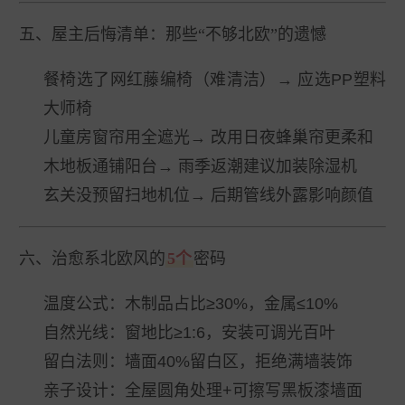
五、屋主后悔清单：那些“不够北欧”的遗憾
餐椅选了网红藤编椅（难清洁）→ 应选PP塑料
大师椅
儿童房窗帘用全遮光→ 改用日夜蜂巢帘更柔和
木地板通铺阳台→ 雨季返潮建议加装除湿机
玄关没预留扫地机位→ 后期管线外露影响颜值
六、治愈系北欧风的
5个
密码
温度公式
：木制品占比≥30%，金属≤10%
自然光线
：窗地比≥1:6，安装可调光百叶
留白法则
：墙面40%留白区，拒绝满墙装饰
亲子设计
：全屋圆角处理+可擦写黑板漆墙面