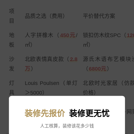
项
品质之选（费用）
平价替代方案
目
地
人字拼橡木（
450元
/
锁扣仿木纹SPC（
12
板
㎡）
㎡）
沙
北欧表情真皮款（
2.8
源氏木语布艺模块
发
万
）
（
6800元
）
灯
Louis Poulsen（单灯
北欧时光家居（仿款1
具
＞5000）
价格）
装
进口手绘版画
自己拍摄风景照+网
装修先报价
装修更无忧
饰
（3000+/幅）
框
画
人工核算，装修该花多少钱