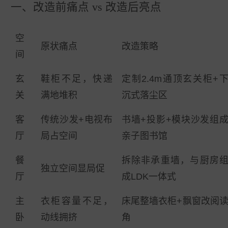
一、改造前痛点 vs 改造后亮点
空
原状痛点
改造策略
间
玄
鞋柜不足，快递
定制2.4m通顶玄关柜+
关
满地堆积
沉式落尘区
客
传统沙发+电视布
书墙+投影+模块沙发组
厅
局占空间
亲子图书馆
餐
拆除非承重墙，与厨房
独立空间显局促
厅
成LDK一体式
主
衣柜容量不足，
床尾整墙衣柜+飘窗改阅
卧
动线拥挤
角