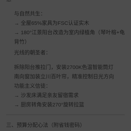
与自然共生
：
→ 全屋65%家具为FSC认证实木
→ 180°江景阳台改造为室内绿植角（琴叶榕+龟
背竹）
光线的朝圣者
：
拆除阳台推拉门，安装2700K色温智能筒灯
南向窗加装立川百叶帘，精准控制日光方向
功能主义信徒
：
→ 沙发床满足亲友留宿需求
→ 厨房转角安装270°旋转拉篮
三、预算分配心法（附省钱密码）