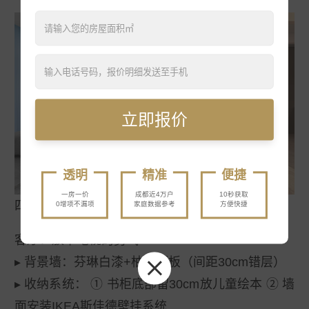
立即报价
透明
精准
便捷
一房一价
成都近4万户
10秒获取
四、空间场景化拆解：那些教科书级的北欧细节
0增项不漏项
家庭数据参考
方便快捷
客厅：放下电视的勇气
▸ 
背景墙
：芬琳白漆+柚木隔板（间距30cm错层）
▸ 
收纳系统
： ① 书柜底部留30cm放儿童绘本 ② 墙
面安装IKEA斯佳德壁挂系统