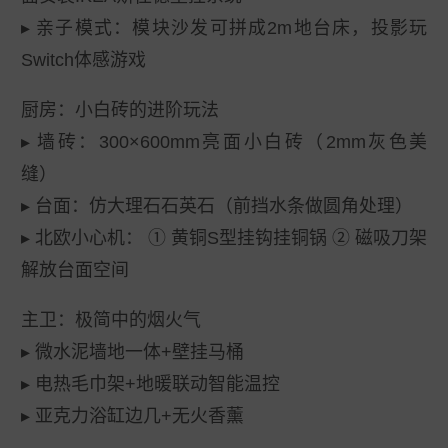
▸ 
亲子模式
：模块沙发可拼成2m地台床，投影玩
Switch体感游戏
厨房：小白砖的进阶玩法
▸ 
墙砖
：300×600mm亮面小白砖（2mm灰色美
缝）
▸ 
台面
：仿大理石石英石（前挡水条做圆角处理）
▸ 
北欧小心机
： ① 黄铜S型挂钩挂铜锅 ② 磁吸刀架
解放台面空间
主卫：极简中的烟火气
▸ 微水泥墙地一体+壁挂马桶
▸ 电热毛巾架+地暖联动智能温控
▸ 亚克力浴缸边几+无火香薰