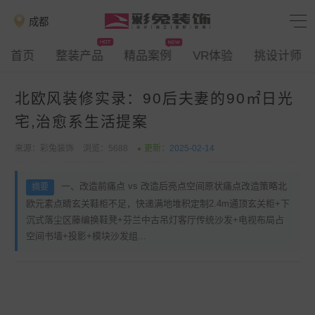
成都
首页
整装产品
精品案例
VR体验
挑设计师
北欧风装修实录：90后夫妻的90㎡日光
宅,治愈系生活提案
来源：彩兔装饰
浏览：5688
更新：
2025-02-14
一、改造前痛点 vs 改造后亮点空间原状痛点改造策略北
欧元素点睛玄关鞋柜不足，快递满地堆积定制2.4m通顶玄关柜+下
沉式落尘区藤编换鞋凳+芬兰中古吊灯客厅传统沙发+电视布局占
空间书墙+投影+模块沙发组...