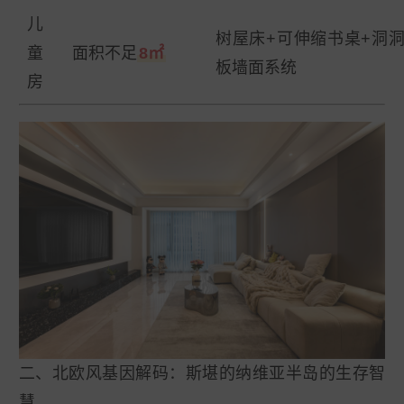
儿
树屋床+可伸缩书桌+洞
童
面积不足
8㎡
板墙面系统
房
二、北欧风基因解码：斯堪的纳维亚半岛的生存智
慧