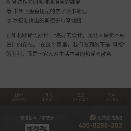
☕ 餐边柜旁的咖啡渣培育的绿萝
📚 书架上歪歪扭扭的亲子读书笔记
🎨 冰箱贴拼出的斯德哥尔摩地图
正如北欧谚语所说：“最好的设计，是让人感觉不到
设计的存在。”在这个家里，我们看到的不是“风格”
的胜利，而是一家人对生活本身的热爱与敬意。
16
N
1
7
德系
年
+
00
+
口碑品牌
定制设计
锡尔特工艺
企业员工
微信扫码 了解更多
免费咨询热线
400-0288-303