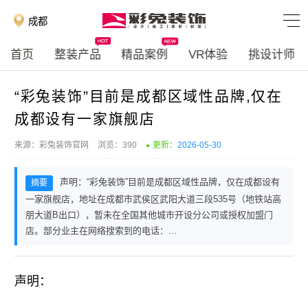
成都
首页
整装产品
精品案例
VR体验
挑设计师
“彩兔装饰”目前是成都区域性品牌,仅在
成都设有一家旗舰店
来源：彩兔装饰官网
浏览：390
更新：
2026-05-30
声明：“彩兔装饰”目前是成都区域性品牌，仅在成都设有
一家旗舰店，地址在成都市武侯区武阳大道三段535号（地铁站高
朋大道B出口），暂未在全国其他城市开设分公司或授权加盟门
店。部分业主在网络搜索到的电话：...
声明：