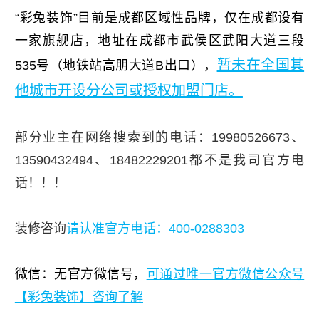
“彩兔装饰”目前是成都区域性品牌，仅在成都设有
一家旗舰店，地址在成都市武侯区武阳大道三段
暂未在全国其
535号（地铁站高朋大道B出口），
他城市开设分公司或授权加盟门店。
部分业主在网络搜索到的电话：19980526673、
13590432494、18482229201都不是我司官方电
话！！！
装修咨询
请认准官方电话：400-0288303
微信：无官方微信号，
可通过唯一官方微信公众号
【彩兔装饰】咨询了解