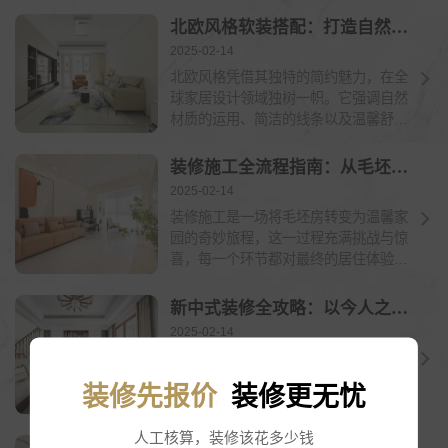
北欧风格软装搭配：打造自然舒适的温馨小窝
2025-02-14
北欧风格凭借其独特的简约魅力，在全
球家居设计领域独树一帜。它强调自然
材质的运用、简洁的线条以及温馨舒适
的氛围营造，让家成...
装修施工全流程指南：从毛坯到温馨家园的蜕变
2025-02-14
装修施工是一场将毛坯房转变为温馨家
园的奇妙旅程，这一过程充满挑战与惊
喜，每一个环节都对最终的居住体验有
着深远影响。接下来...
新中式装修全攻略：以今人之眼,重塑东方雅韵
2025-02-14
一、新中式基因解码——传统与现代的
诗意共创新中式风格，是用当代设计语
装修先报价
装修更无忧
言重释东方美学的艺术实验。它摒弃传
统中式的繁复雕饰与...
人工核算，装修该花多少钱