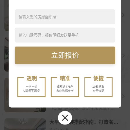
奶油风格软装搭配指南：打造温柔治愈的梦幻空间
2025-02-14
奶油风格作为当下热门的家居风格，以
其独特的柔和质感和温馨氛围，为人们
打造出一个仿佛被甜蜜包裹的梦幻居住
空间。这种风格注重...
装修收纳指南：打造整洁有序的家
2025-02-14
立即报价
在装修过程中，合理的收纳设计不仅能
让空间更加整洁美观，还能大大提升生
活的便利性。一个好的收纳系统可以充
分利用每一寸空间，...
透明
精准
便捷
奶油风装修指南：温柔治愈系空间的“可盐可甜”哲学
一房一价
成都近4万户
10秒获取
2025-02-14
0增项不漏项
家庭数据参考
方便快捷
一、奶油风的灵魂密码——为什么它成
为年轻人的精神避风港？奶油风
（Creamy Style）是近年来风靡全球
的家居趋势，它...
大平层软装搭配指南：打造奢适开阔空间
2025-02-14