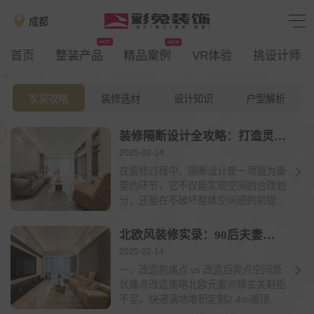
成都
首页
整装产品
精品案例
VR体验
挑设计师
家装攻略
装修选材
设计知识
户型解析
装修隔断设计全攻略：打造灵动空间
2025-02-14
在装修过程中，隔断设计是一项极为重
要的环节，它不仅能实现空间的合理划
分，还能在不破坏整体空间感的前提
下，增加空间的层次感...
北欧风装修实录：90后夫妻的90㎡日光宅,治愈系生活提案
2025-02-14
一、改造前痛点 vs 改造后亮点空间原
状痛点改造策略北欧元素点睛玄关鞋柜
不足，快递满地堆积定制2.4m通顶玄
关柜+下沉式...