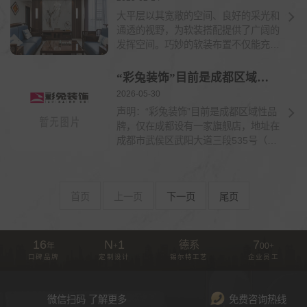
大平层以其宽敞的空间、良好的采光和
通透的视野，为软装搭配提供了广阔的
发挥空间。巧妙的软装布置不仅能充分
展现大平层的空间优...
“彩兔装饰”目前是成都区域性品牌,仅在成都设有一家旗舰店
2026-05-30
声明：“彩兔装饰”目前是成都区域性品
牌，仅在成都设有一家旗舰店，地址在
成都市武侯区武阳大道三段535号（地
铁站高朋大道B...
首页
上一页
下一页
尾页
16
N
1
7
德系
年
+
00
+
口碑品牌
定制设计
锡尔特工艺
企业员工
微信扫码 了解更多
免费咨询热线