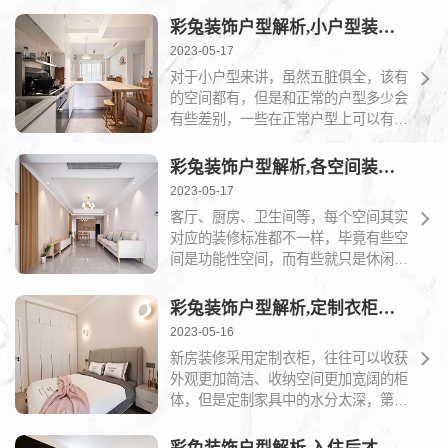
彩兔装饰户型解析,小户型装修的注意事项盘点,注意重点来了哦！
2023-05-17
对于小户型来讲，虽然五脏俱全，该有
的空间都有，但是和正常的户型多少会
有些差别，一些在正常户型上可以有的
“奇葩”操作就无法...
彩兔装饰户型解析,各空间装修技巧分享,看看你的空间如何规划！
2023-05-17
客厅、厨房、卫生间等，每个空间其实
对应的装修标准都不一样，毕竟有些空
间是功能性空间，而有些就只是休闲娱
乐空间，那么本文就...
彩兔装饰户型解析,定制衣柜的注意事项一览,小白必看！
2023-05-16
新房装修采用定制衣柜，往往可以收获
外观更加简洁、收纳空间更加宽阔的柜
体，但是定制家具中的水分太深，第一
次装修的小白稍不注...