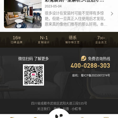
彩兔装饰户型解析,入住后才发觉“真香”的装修设计
2023-05-04
很多设计在安装时可能不觉得有多惊
艳，但是一旦真正入住使用后才发现，
原来真的像他们推荐的那么好用。本文
就为小白分享一些性价...
16
N
1
7
德系
年
+
00
+
口碑品牌
定制设计
锡尔特工艺
企业员工
微信扫码 了解更多
免费咨询热线
400-0288-303
座机：
蜀ICP备2021007274号
四川省成都市武侯区武阳大道三段535号
关注我们：
微博
·
抖音
·
小红书