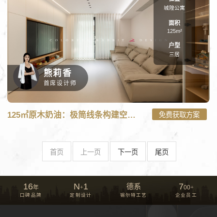
城隍公寓
面积
125m²
户型
三居
熊莉香
首席设计师
C:\wwwroot\new.caituzs.com\tpl\m\case_m.php on line
101
125㎡原木奶油：极简线条构建空间秩序, 温柔与烟火气并存
免费获取方案
125㎡原木奶油：极简线条构建空间秩序, 温柔与烟火气并存-三居
125㎡装修案例" onerror="nofind();" />
首页
上一页
下一页
尾页
16
N
1
7
德系
年
+
00
+
口碑品牌
定制设计
锡尔特工艺
企业员工