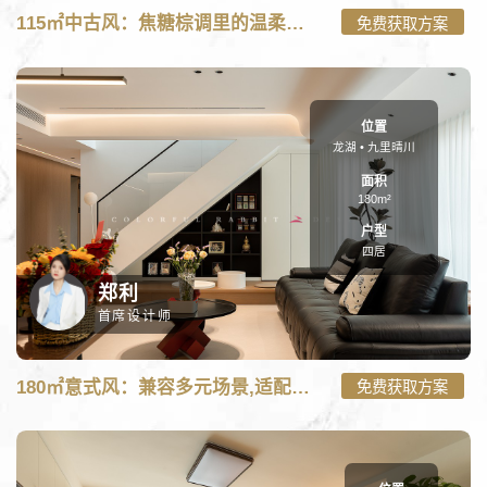
C:\wwwroot\new.caituzs.com\tpl\m\case_m.php on line
101
115㎡中古风：焦糖棕调里的温柔烟火气
免费获取方案
115㎡中古风：焦糖棕调里的温柔烟火气-三居115㎡装修案例"
onerror="nofind();" />
位置
龙湖 • 九里晴川
面积
180m²
户型
四居
郑利
首席设计师
C:\wwwroot\new.caituzs.com\tpl\m\case_m.php on line
101
180㎡意式风：兼容多元场景,适配每一种生活
免费获取方案
180㎡意式风：兼容多元场景,适配每一种生活-四居180㎡装修案例"
onerror="nofind();" />