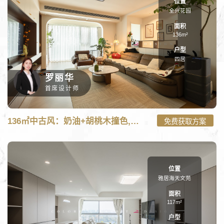
位置
全兴花园
面积
136m²
户型
四居
罗丽华
首席设计师
C:\wwwroot\new.caituzs.com\tpl\m\case_m.php on line
101
136㎡中古风：奶油+胡桃木撞色,一场温柔的复古梦
免费获取方案
136㎡中古风：奶油+胡桃木撞色,一场温柔的复古梦-四居136㎡装修
案例" onerror="nofind();" />
位置
雅居海天文苑
面积
117m²
户型