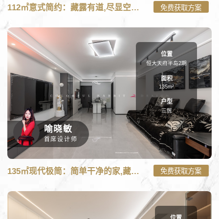
C:\wwwroot\new.caituzs.com\tpl\m\case_m.php on line
101
112㎡意式简约：藏露有道,尽显空间秩序之美
免费获取方案
112㎡意式简约：藏露有道,尽显空间秩序之美-三居112㎡装修案例"
onerror="nofind();" />
位置
恒大天府半岛2期
面积
135m²
户型
三居
喻晓敏
首席设计师
C:\wwwroot\new.caituzs.com\tpl\m\case_m.php on line
101
135㎡现代极简：简单干净的家,藏不住对生活的热爱
免费获取方案
135㎡现代极简：简单干净的家,藏不住对生活的热爱-三居135㎡装
修案例" onerror="nofind();" />
位置