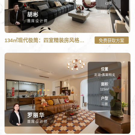
四居
胡彬
首席设计师
C:\wwwroot\new.caituzs.com\tpl\m\case_m.php on line
101
134㎡现代极简：四室精装房风格重塑,在黑白灰的家里注入色彩
免费获取方案
134㎡现代极简：四室精装房风格重塑,在黑白灰的家里注入色彩-四
居134㎡装修案例" onerror="nofind();" />
位置
龙湖•弗莱明戈
面积
115m²
户型
三居
罗丽华
首席设计师