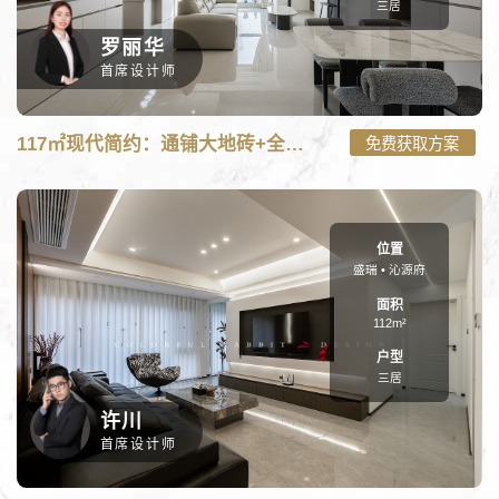
三居
罗丽华
首席设计师
C:\wwwroot\new.caituzs.com\tpl\m\case_m.php on line
101
117㎡现代简约：通铺大地砖+全景落地窗,家的通透感藏在细节里
免费获取方案
117㎡现代简约：通铺大地砖+全景落地窗,家的通透感藏在细节里-三
居117㎡装修案例" onerror="nofind();" />
位置
盛瑞 • 沁源府
面积
112m²
户型
三居
许川
首席设计师