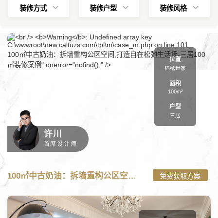
装修方式
装修户型
装修风格
C:\wwwroot\new.caituzs.com\tpl\m\case_m.php on line
101
100㎡中古奶油：拆墙重构公区空间,打造自在松弛生活场-三居100
位置
㎡装修案例" onerror="nofind();" />
锦绣世家
面积
100m²
户型
三居
许川
首席设计师
100㎡中古奶油：拆墙重构公区空间,打造自在松弛生活场
免费获取方案