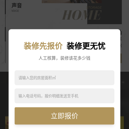
声音
OVING LINE
STORAGE
VOICE
动线
收纳
动线
MOVING LINE
合理规划空间，提升空间使用率
装修先报价
装修更无忧
预约首席设计师
解决收纳归整，不浪费每1㎡
人工核算，装修该花多少钱
预约首席设计师
德标锡尔特工艺 让老房焕发新活力
德国最高标准工艺施工
安全保障把握每一步细节
立即报价