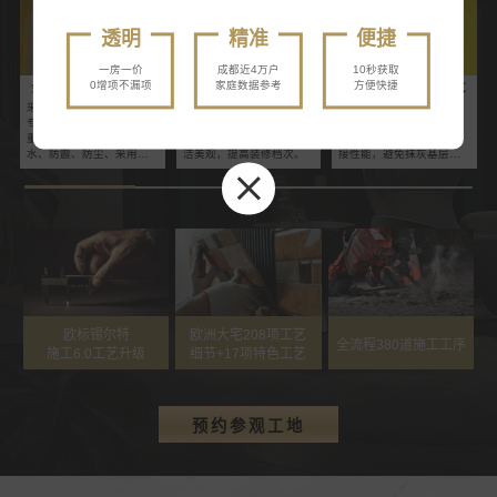
透明
精准
便捷
一房一价
成都近4万户
10秒获取
0增项不漏项
家庭数据参考
方便快捷
金色轻钢龙骨吊顶工艺
PVC隐形阳护角工艺
墙面防潮防霉抗碱工艺
采用彩兔装饰集团研发组
专用阳护角条，加固墙角
专用国际品质界面剂，充
专业定制金色轻钢龙骨，
强度，避免后期撞击造成
分侵润基层，提高抹灰与
重量轻、强度高、适应防
墙角破损，使墙面更加整
原基层的附着力，增强粘
水、防震、防尘、采用专
洁美观，提高装修档次。
接性能，避免抹灰基层空
业连接件，防止吊顶变
鼓、脱落、让墙面涂刷更
形、开裂、蛀虫等现象。
加均匀持久。
欧标锡尔特
欧洲大宅208项工艺
全流程380道施工工序
施工6.0工艺升级
细节+17项特色工艺
预约参观工地