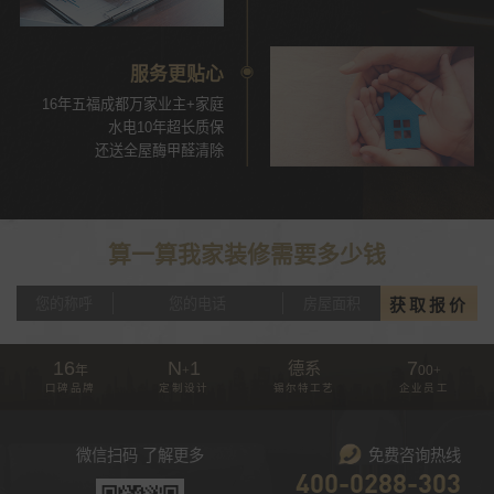
服务更贴心
16年五福成都万家业主+家庭
水电10年超长质保
还送全屋酶甲醛清除
算一算我家装修需要多少钱
获取报价
16
N
1
7
德系
年
+
00
+
口碑品牌
定制设计
锡尔特工艺
企业员工
微信扫码 了解更多
免费咨询热线
400-0288-303