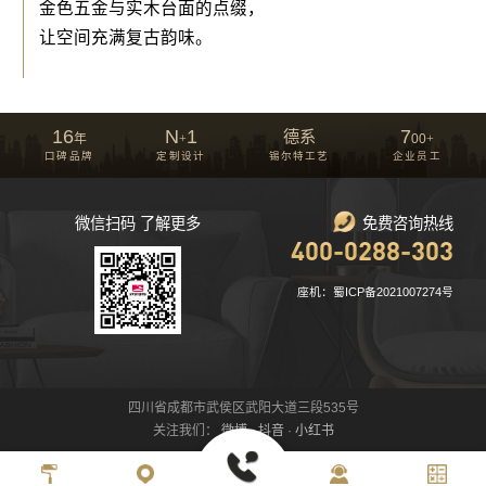
金色五金与实木台面的点缀，
让空间充满复古韵味。
16
N
1
7
德系
年
+
00
+
口碑品牌
定制设计
锡尔特工艺
企业员工
微信扫码 了解更多
免费咨询热线
400-0288-303
座机：
蜀ICP备2021007274号
四川省成都市武侯区武阳大道三段535号
关注我们：
微博
·
抖音
·
小红书