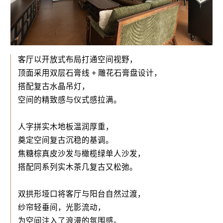
客厅以开放式布局打通空间视野，
顶面采用双层石膏线 + 雕花石膏盘设计，
搭配复古水晶吊灯，
空间的精致感与仪式感拉满。
人字拼实木地板温润厚重，
奠定空间复古沉稳的基调。
焦糖棕真皮沙发与橄榄绿单人沙发，
搭配同系列实木茶几复古又松弛。
双拱形垭口将客厅与阳台自然过渡，
纱帘轻垂间，光影流动，
为空间注入了浪漫的氛围感。