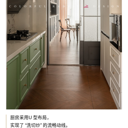
装修先报价
装修更无忧
人工核算，装修该花多少钱
立即报价
透明
精准
便捷
一房一价
成都近4万户
10秒获取
厨房采用U 型布局，
0增项不漏项
家庭数据参考
方便快捷
实现了 “洗切炒” 的流畅动线。